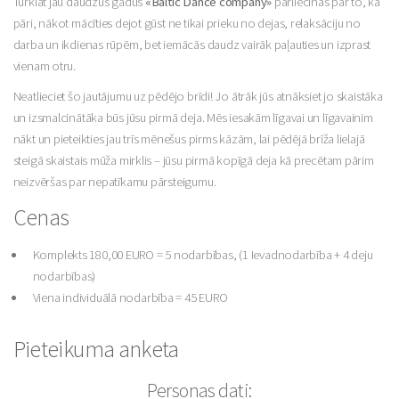
Turklāt jau daudzus gadus
«Baltic Dance company»
pārliecinās par to, ka
pāri, nākot mācīties dejot gūst ne tikai prieku no dejas, relaksāciju no
darba un ikdienas rūpēm, bet iemācās daudz vairāk paļauties un izprast
vienam otru.
Neatlieciet šo jautājumu uz pēdējo brīdi! Jo ātrāk jūs atnāksiet jo skaistāka
un izsmalcinātāka būs jūsu pirmā deja. Mēs iesakām līgavai un līgavainim
nākt un pieteikties jau trīs mēnešus pirms kāzām, lai pēdējā brīža lielajā
steigā skaistais mūža mirklis – jūsu pirmā kopīgā deja kā precētam pārim
neizvēršas par nepatīkamu pārsteigumu.
Cenas
Komplekts 180,00 EURO = 5 nodarbības, (1 Ievadnodarbība + 4 deju
nodarbības)
Viena individuālā nodarbība = 45 EURO
Pieteikuma anketa
Personas dati: