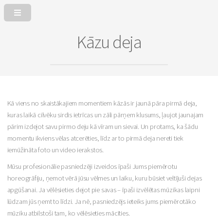
Kāzu deja
Kā viens no skaistākajiem momentiem kāzās ir jaunā pāra pirmā deja,
kuras laikā cilvēku sirdis ietrīcas un zāli pārņem klusums, ļaujot jaunajam
pārim izdejot savu pirmo deju kā vīram un sievai. Un protams, ka šādu
momentu ikviens vēlas atcerēties, līdz ar to pirmā deja nereti tiek
iemūžināta foto un video ierakstos.
Mūsu profesionālie pasniedzēji izveidos īpaši Jums piemērotu
horeogrāfiju, ņemot vērā jūsu vēlmes un laiku, kuru būsiet veltījuši dejas
apgūšanai. Ja vēlēsieties dejot pie savas – īpaši izvēlētas mūzikas laipni
lūdzam jūs ņemt to līdzi. Ja nē, pasniedzējs ieteiks jums piemērotāko
mūziku atbilstoši tam, ko vēlēsieties mācīties.