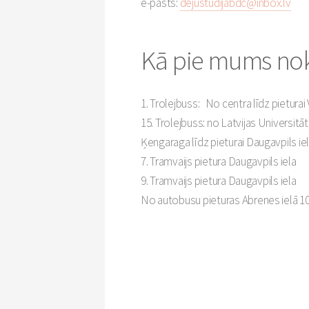
e-pasts:
dejustudijabdc@inbox.lv
Kā pie mums nok
1. Trolejbuss: No centra līdz pieturai
15. Trolejbuss: no Latvijas Universitāt
Ķengaraga līdz pieturai Daugavpils ie
7. Tramvaijs pietura Daugavpils iela
9. Tramvaijs pietura Daugavpils iela
No autobusu pieturas Abrenes ielā 1