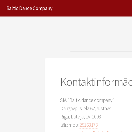
Baltic Dance Company
Kontaktinformāc
SIA “Baltic dance company”
Daugavpils iela 62, 4. stāvs
Rīga, Latvija, LV-1003
tālr.: mob:
29163173