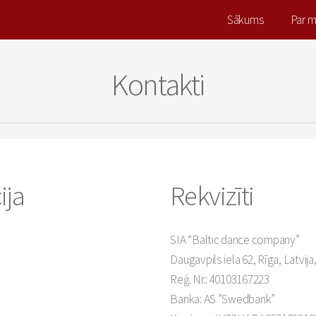
Sākums
Par 
Kontakti
ija
Rekvizīti
SIA “Baltic dance company”
Daugavpils iela 62, Rīga, Latvija
Reģ. Nr.: 40103167223
Banka: AS ”Swedbank”