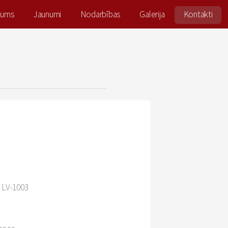
mums
Jaunumi
Nodarbības
Galerija
Kontakti
, LV-1003