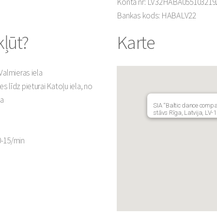
Konta nr: LV32HABA055103219
Bankas kods: HABALV22
ļūt?
Karte
 Valmieras iela
es līdz pieturai Katoļu iela, no
la
SIA “Baltic dance compa
stāvs Rīga, Latvija, LV-
0-15/min