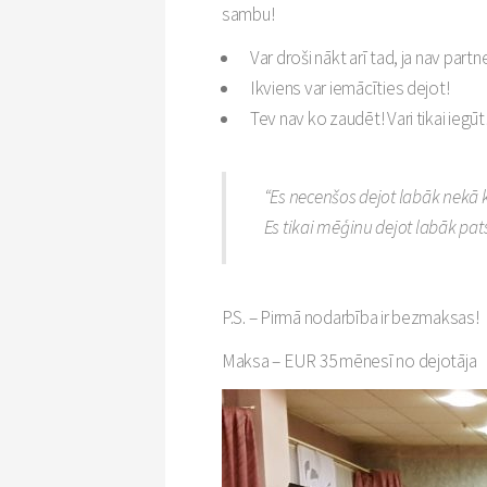
sambu!
Var droši nākt arī tad, ja nav partn
Ikviens var iemācīties dejot!
Tev nav ko zaudēt! Vari tikai iegūt
“Es necenšos dejot labāk nekā k
Es tikai mēģinu dejot labāk pats
P.S. – Pirmā nodarbība ir bezmaksas!
Maksa – EUR 35 mēnesī no dejotāja