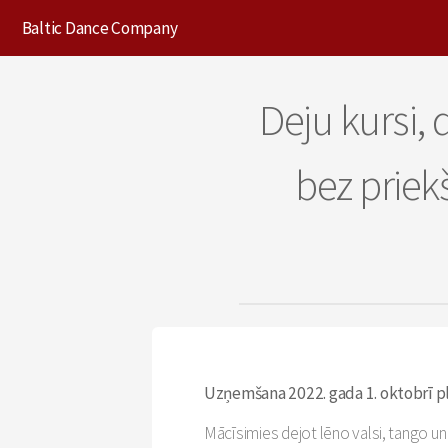
Baltic Dance Company
Deju kursi,
bez prie
Uzņemšana 2022. gada 1. oktobrī pl
Mācīsimies dejot lēno valsi, tango un