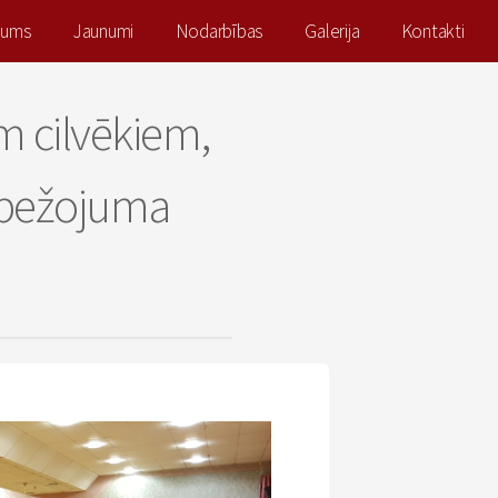
mums
Jaunumi
Nodarbības
Galerija
Kontakti
m cilvēkiem,
obežojuma