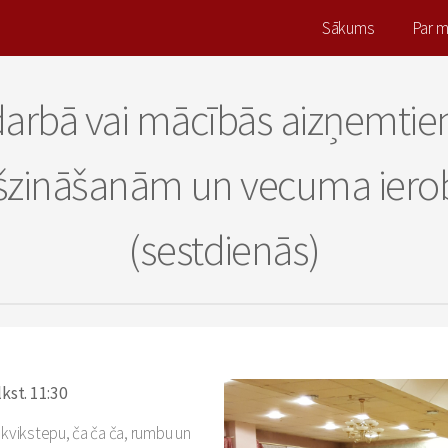
Sākums
Par 
 darbā vai mācībās aizņemtie
kšzināšanām un vecuma ier
(sestdienās)
kst. 11:30
 kvikstepu, ča ča ča, rumbu un