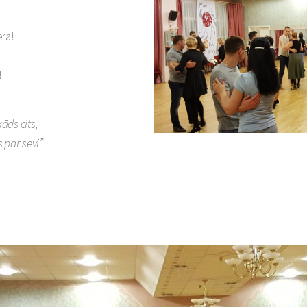
era!
!
āds cits,
 par sevi”